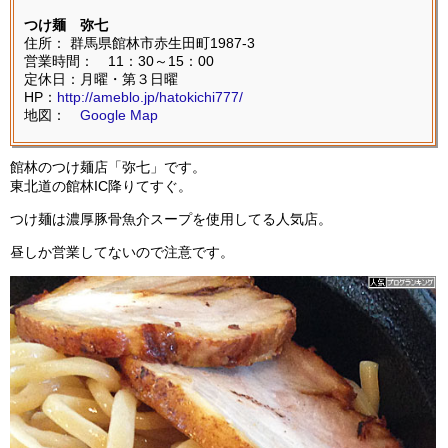
つけ麺 弥七
住所： 群馬県館林市赤生田町1987-3
営業時間： 11：30～15：00
定休日：月曜・第３日曜
HP：
http://ameblo.jp/hatokichi777/
地図：
Google Map
館林のつけ麺店「弥七」です。
東北道の館林IC降りてすぐ。
つけ麺は濃厚豚骨魚介スープを使用してる人気店。
昼しか営業してないので注意です。