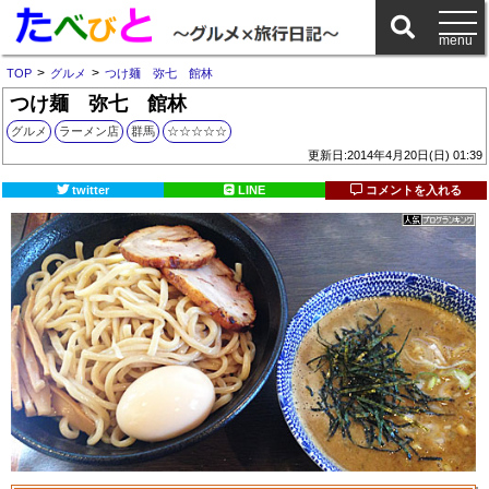
>
>
TOP
グルメ
つけ麺 弥七 館林
つけ麺 弥七 館林
グルメ
ラーメン店
群馬
☆☆☆☆☆
更新日:2014年4月20日(日) 01:39
twitter
LINE
コメントを入れる