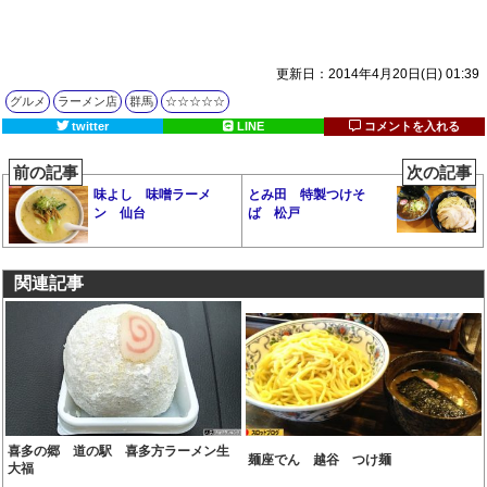
更新日：2014年4月20日(日) 01:39
グルメ
ラーメン店
群馬
☆☆☆☆☆
twitter
LINE
コメントを入れる
前の記事
次の記事
味よし 味噌ラーメ
とみ田 特製つけそ
ン 仙台
ば 松戸
関連記事
喜多の郷 道の駅 喜多方ラーメン生
麺座でん 越谷 つけ麺
大福