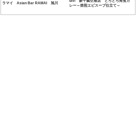
lavi 新千歳空港店 とろとろ角煮カ
ラマイ Asian Bar RAMAI 旭川
レー～焙煎エビスープ仕立て～