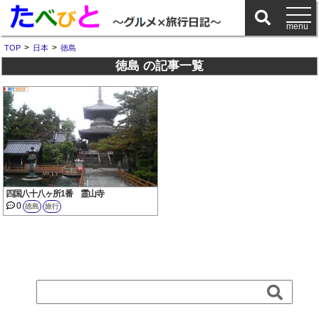
>
>
TOP
日本
徳島
徳島 の記事一覧
四国八十八ヶ所1番 霊山寺
0
徳島
旅行