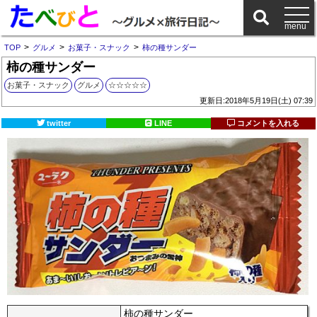
>
>
>
TOP
グルメ
お菓子・スナック
柿の種サンダー
柿の種サンダー
お菓子・スナック
グルメ
☆☆☆☆☆
更新日:2018年5月19日(土) 07:39
twitter
LINE
コメントを入れる
柿の種サンダー