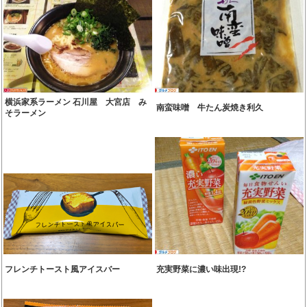
横浜家系ラーメン 石川屋 大宮店 み
南蛮味噌 牛たん炭焼き利久
そラーメン
フレンチトースト風アイスバー
充実野菜に濃い味出現!?