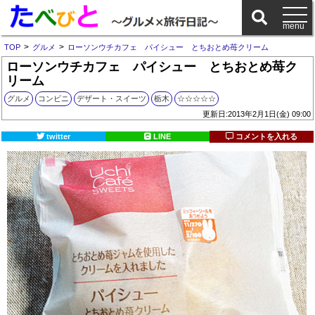
>
>
TOP
グルメ
ローソンウチカフェ パイシュー とちおとめ苺クリーム
ローソンウチカフェ パイシュー とちおとめ苺ク
リーム
グルメ
コンビニ
デザート・スイーツ
栃木
☆☆☆☆☆
更新日:2013年2月1日(金) 09:00
twitter
LINE
コメントを入れる