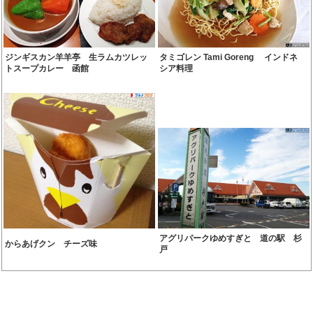
ジンギスカン羊羊亭 生ラムカツレッ
タミゴレン Tami Goreng インドネ
トスープカレー 函館
シア料理
アグリパークゆめすぎと 道の駅 杉
からあげクン チーズ味
戸