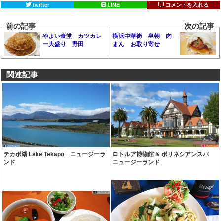
twitter
LINE
コメントを入れる
前の記事
次の記事
やよい食堂 カツカレ
横浜中華街 皇朝 肉
ー大盛り 野田
まん お取り寄せ
関連記事
テカポ湖 Lake Tekapo ニュージーラ
ロトルア博物館 & ポリネシアンスパ
ンド
ニュージーランド