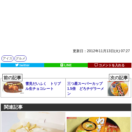
更新日：2012年11月13日(火) 07:27
アイス
グルメ
twitter
LINE
コメントを入れる
前の記事
次の記事
雪見だいふく トリプ
三つ星スーパーカップ
ル生チョコレート
1.5倍 どろチゲラーメ
ン
関連記事