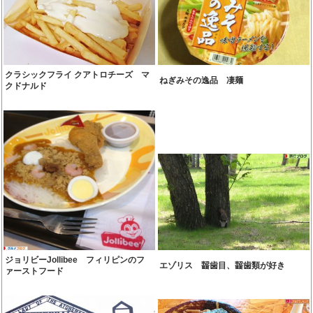
クラシックフライ クアトロチーズ マ
ねぎみその逸品 凄麺
クドナルド
ジョリビーJollibee フィリピンのフ
エゾリス 齧歯目、齧歯類が好き
ァーストフード