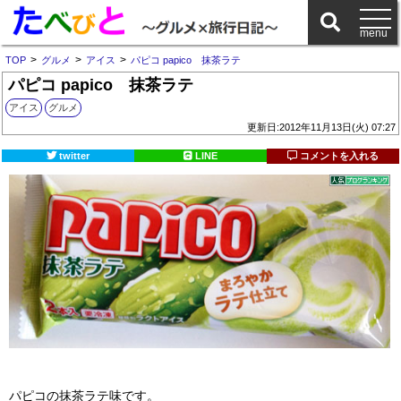
>
>
>
TOP
グルメ
アイス
パピコ papico 抹茶ラテ
パピコ papico 抹茶ラテ
アイス
グルメ
更新日:2012年11月13日(火) 07:27
twitter
LINE
コメントを入れる
パピコの抹茶ラテ味です。