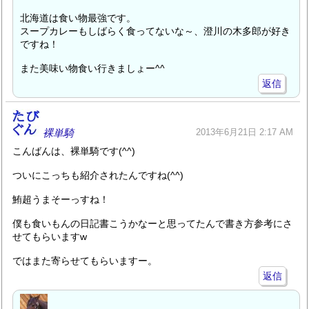
北海道は食い物最強です。
スープカレーもしばらく食ってないな～、澄川の木多郎が好き
ですね！
また美味い物食い行きましょー^^
返信
裸単騎
2013年6月21日 2:17 AM
こんばんは、裸単騎です(^^)
ついにこっちも紹介されたんですね(^^)
鮪超うまそーっすね！
僕も食いもんの日記書こうかなーと思ってたんで書き方参考にさ
せてもらいますw
ではまた寄らせてもらいますー。
返信