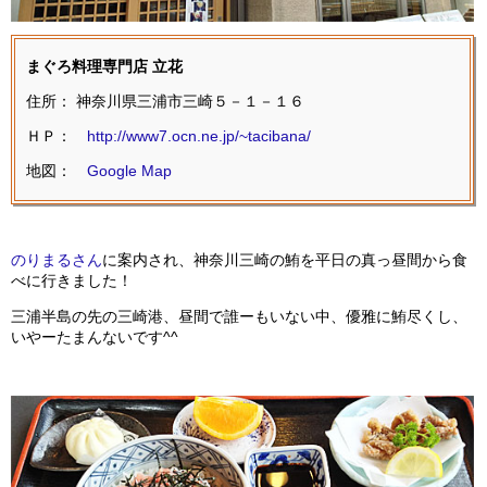
まぐろ料理専門店 立花
住所： 神奈川県三浦市三崎５－１－１６
ＨＰ：
http://www7.ocn.ne.jp/~tacibana/
地図：
Google Map
のりまるさん
に案内され、神奈川三崎の鮪を平日の真っ昼間から食
べに行きました！
三浦半島の先の三崎港、昼間で誰ーもいない中、優雅に鮪尽くし、
いやーたまんないです^^