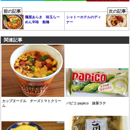
前の記事
次の記事
麺屋あらき 味玉らー
シャトーホテルのディ
めん辛味 船橋
ナー
関連記事
カップヌードル チーズトマトクリー
パピコ papico 抹茶ラテ
ム