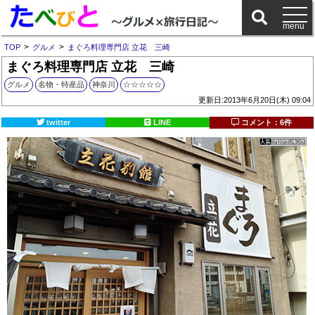
>
>
TOP
グルメ
まぐろ料理専門店 立花 三崎
まぐろ料理専門店 立花 三崎
グルメ
名物・特産品
神奈川
☆☆☆☆☆
更新日:2013年6月20日(木) 09:04
twitter
LINE
コメント：6件