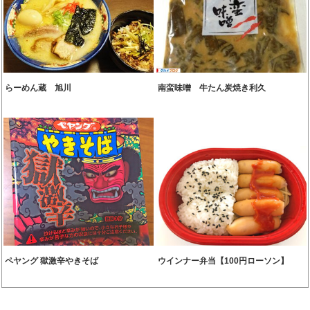
らーめん蔵 旭川
南蛮味噌 牛たん炭焼き利久
ペヤング 獄激辛やきそば
ウインナー弁当【100円ローソン】