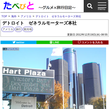
>
>
>
TOP
海外
アメリカ
デトロイト ゼネラルモーターズ本社
デトロイト ゼネラルモーターズ本社
アメリカ
旅行
観光地
更新日:2012年12月19日(水) 08:55
twitter
LINE
コメントを入れる