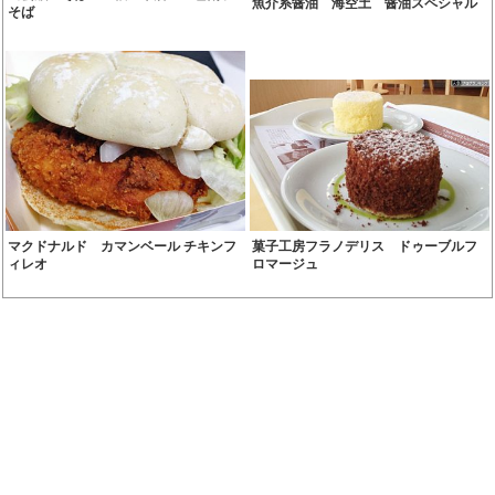
魚介系醤油 海空土 醤油スペシャル
そば
マクドナルド カマンベール チキンフ
菓子工房フラノデリス ドゥーブルフ
ィレオ
ロマージュ