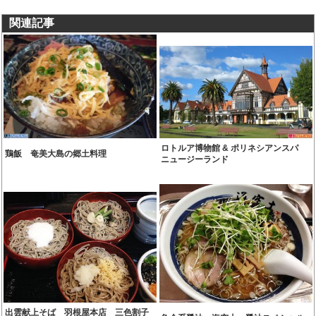
関連記事
ロトルア博物館 & ポリネシアンスパ
鶏飯 奄美大島の郷土料理
ニュージーランド
出雲献上そば 羽根屋本店 三色割子