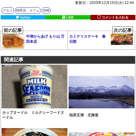
更新日：2020年12月15日(火) 12:44
グルメ
喫茶店・カフェ
宮崎
twitter
LINE
コメントを入れる
前の記事
次の記事
中津からあげ もり山 万
カミナリステーキ 春
田本店
日部
関連記事
カップヌードル ミルクシーフードヌ
知床五湖 北海道
ードル