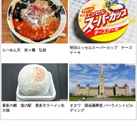
明治エッセルスーパーカップ チーズ
らーめん天 坦々麺 弘前
ケーキ
喜多の郷 道の駅 喜多方ラーメン生
オタワ 国会議事堂 パーラメントビル
大福
ディング