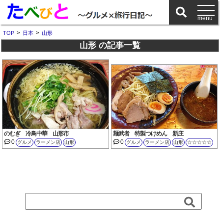
>
>
TOP
日本
山形
山形 の記事一覧
のむぎ 冷鳥中華 山形市
麺武者 特製つけめん 新庄
0
0
グルメ
ラーメン店
山形
グルメ
ラーメン店
山形
☆☆☆☆☆