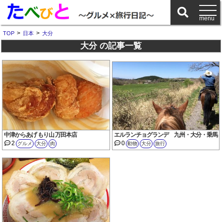
>
>
TOP
日本
大分
大分 の記事一覧
中津からあげ もり山 万田本店
エルランチョグランデ 九州・大分・乗馬
2
0
グルメ
大分
肉
動物
大分
旅行