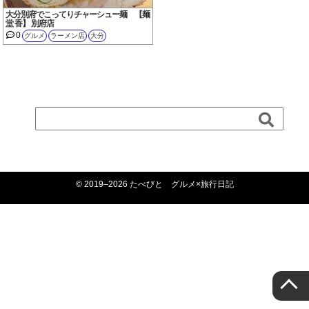
大分別府でこってりチャーシュー麺 【麺
堂 香】 別府店
0
グルメ
ラーメン店
大分
© 2019–2026 たべびと グルメ×旅行日記